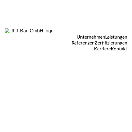
UFT Bau GmbH
   E-Mail:
info@uftbau.de
Telefon:
030 501 588 01
Unternehmen
Leistungen
Referenzen
Zertifizierungen
Karriere
Kontakt